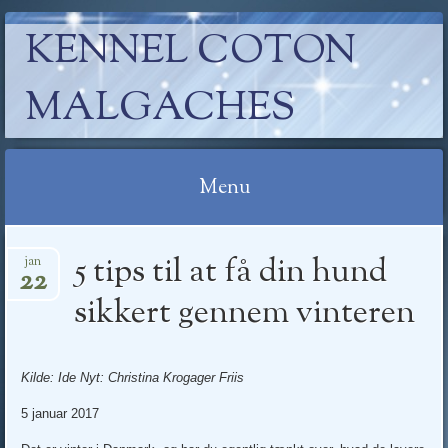
KENNEL COTON
MALGACHES
Menu
Skip
5 tips til at få din hund
jan
to
22
content
sikkert gennem vinteren
Kilde: Ide Nyt: Christina Krogager Friis
5 januar 2017