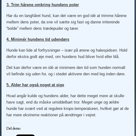
3. Trim hårene omkring hundens poter
Har du en langhåret hund, kan det være en god idé at trimme hårene
mellem dens poter, da sne vil sætte sig fast og danne irriterende
“bolde” mellem dens trædepuder og tæer.
4. Minimér hundens tid udendørs
Hunde kan lide af forfrysninger – især på ørene og halespidsen. Hold
derfor ekstra godt øje med, om hundens hud bliver hvid eller blå.
Det kan derfor være en idé at minimere den tid som hunden normalt
vil befinde sig uden for, og i stedet aktivere den med leg inden døre.
5. Alder har også noget at sige
Hvad angår kulde og hundens alder, har dette meget mere at skulle
have sagt, end du måske umiddelbart tror. Meget unge og ældre
hunde har svært ved at regulere krops-temperaturen, hvilket gør at de
har mere ekstreme reaktioner på ændringer i vejret.
Del dette: