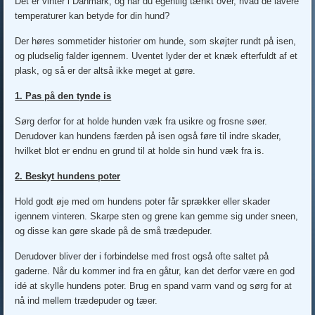
Det er vinter i Danmark, og har du egentlig tænkt over, hvad de lavere
temperaturer kan betyde for din hund?
Der høres sommetider historier om hunde, som skøjter rundt på isen,
og pludselig falder igennem. Uventet lyder der et knæk efterfuldt af et
plask, og så er der altså ikke meget at gøre.
1. Pas på den tynde is
Sørg derfor for at holde hunden væk fra usikre og frosne søer.
Derudover kan hundens færden på isen også føre til indre skader,
hvilket blot er endnu en grund til at holde sin hund væk fra is.
2. Beskyt hundens poter
Hold godt øje med om hundens poter får sprækker eller skader
igennem vinteren. Skarpe sten og grene kan gemme sig under sneen,
og disse kan gøre skade på de små trædepuder.
Derudover bliver der i forbindelse med frost også ofte saltet på
gaderne. Når du kommer ind fra en gåtur, kan det derfor være en god
idé at skylle hundens poter. Brug en spand varm vand og sørg for at
nå ind mellem trædepuder og tæer.