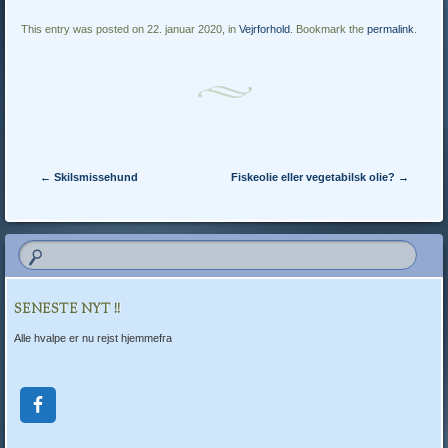
This entry was posted on 22. januar 2020, in
Vejrforhold
. Bookmark the
permalink
.
Post navigation
←
Skilsmissehund
Fiskeolie eller vegetabilsk olie?
→
SENESTE NYT !!
Alle hvalpe er nu rejst hjemmefra