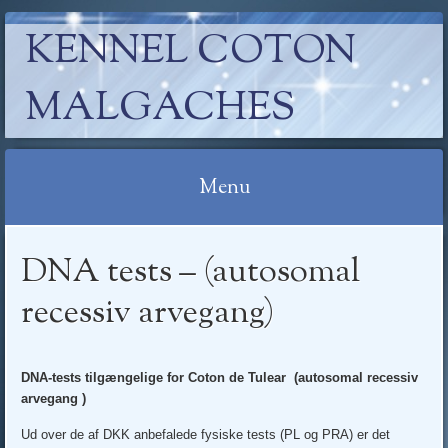
KENNEL COTON
MALGACHES
Menu
Skip
DNA tests – (autosomal
to
content
recessiv arvegang)
DNA-tests tilgængelige for Coton de Tulear (autosomal recessiv
arvegang )
Ud over de af DKK anbefalede fysiske tests (PL og PRA) er det