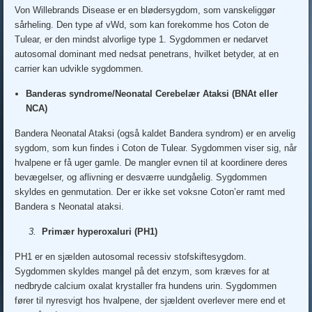
Von Willebrands Disease er en blødersygdom, som vanskeliggør
sårheling. Den type af vWd, som kan forekomme hos Coton de
Tulear, er den mindst alvorlige type 1. Sygdommen er nedarvet
autosomal dominant med nedsat penetrans, hvilket betyder, at en
carrier kan udvikle sygdommen.
Banderas syndrome/Neonatal Cerebelær Ataksi (BNAt eller
NCA)
Bandera Neonatal Ataksi (også kaldet Bandera syndrom) er en arvelig
sygdom, som kun findes i Coton de Tulear. Sygdommen viser sig, når
hvalpene er få uger gamle. De mangler evnen til at koordinere deres
bevægelser, og aflivning er desværre uundgåelig. Sygdommen
skyldes en genmutation. Der er ikke set voksne Coton’er ramt med
Bandera s Neonatal ataksi.
3.
Primær hyperoxaluri (PH1)
PH1 er en sjælden autosomal recessiv stofskiftesygdom.
Sygdommen skyldes mangel på det enzym, som kræves for at
nedbryde calcium oxalat krystaller fra hundens urin. Sygdommen
fører til nyresvigt hos hvalpene, der sjældent overlever mere end et