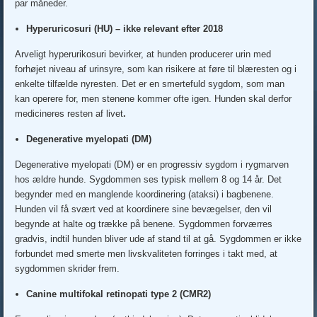
par måneder.
Hyperuricosuri (HU) – ikke relevant efter 2018
Arveligt hyperurikosuri bevirker, at hunden producerer urin med
forhøjet niveau af urinsyre, som kan risikere at føre til blæresten og i
enkelte tilfælde nyresten. Det er en smertefuld sygdom, som man
kan operere for, men stenene kommer ofte igen. Hunden skal derfor
medicineres resten af livet
.
Degenerative myelopati (DM)
Degenerative myelopati (DM) er en progressiv sygdom i rygmarven
hos ældre hunde. Sygdommen ses typisk mellem 8 og 14 år. Det
begynder med en manglende koordinering (ataksi) i bagbenene.
Hunden vil få svært ved at koordinere sine bevægelser, den vil
begynde at halte og trække på benene. Sygdommen forværres
gradvis, indtil hunden bliver ude af stand til at gå. Sygdommen er ikke
forbundet med smerte men livskvaliteten forringes i takt med, at
sygdommen skrider frem.
Canine multifokal retinopati type 2 (CMR2)