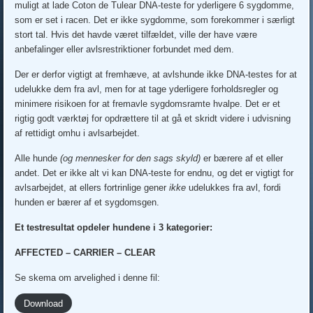
muligt at lade Coton de Tulear DNA-teste for yderligere 6 sygdomme,
som er set i racen. Det er ikke sygdomme, som forekommer i særligt
stort tal. Hvis det havde været tilfældet, ville der have være
anbefalinger eller avlsrestriktioner forbundet med dem.
Der er derfor vigtigt at fremhæve, at avlshunde ikke DNA-testes for at
udelukke dem fra avl, men for at tage yderligere forholdsregler og
minimere risikoen for at fremavle sygdomsramte hvalpe. Det er et
rigtig godt værktøj for opdrættere til at gå et skridt videre i udvisning
af rettidigt omhu i avlsarbejdet.
Alle hunde
(og mennesker for den sags skyld)
er bærere af et eller
andet. Det er ikke alt vi kan DNA-teste for endnu, og det er vigtigt for
avlsarbejdet, at ellers fortrinlige gener
ikke
udelukkes fra avl, fordi
hunden er bærer af et sygdomsgen.
Et testresultat opdeler hundene i 3 kategorier:
AFFECTED – CARRIER – CLEAR
Se skema om arvelighed i denne fil:
Download