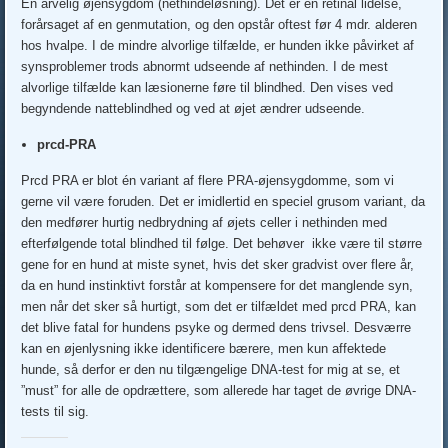
En arvelig øjensygdom (nethindeløsning). Det er en retinal lidelse,
forårsaget af en genmutation, og den opstår oftest før 4 mdr. alderen
hos hvalpe. I de mindre alvorlige tilfælde, er hunden ikke påvirket af
synsproblemer trods abnormt udseende af nethinden. I de mest
alvorlige tilfælde kan læsionerne føre til blindhed. Den vises ved
begyndende natteblindhed og ved at øjet ændrer udseende.
prcd-PRA
Prcd PRA er blot én variant af flere PRA-øjensygdomme, som vi
gerne vil være foruden. Det er imidlertid en speciel grusom variant, da
den medfører hurtig nedbrydning af øjets celler i nethinden med
efterfølgende total blindhed til følge. Det behøver ikke være til større
gene for en hund at miste synet, hvis det sker gradvist over flere år,
da en hund instinktivt forstår at kompensere for det manglende syn,
men når det sker så hurtigt, som det er tilfældet med prcd PRA, kan
det blive fatal for hundens psyke og dermed dens trivsel. Desværre
kan en øjenlysning ikke identificere bærere, men kun affektede
hunde, så derfor er den nu tilgængelige DNA-test for mig at se, et
”must” for alle de opdrættere, som allerede har taget de øvrige DNA-
tests til sig.