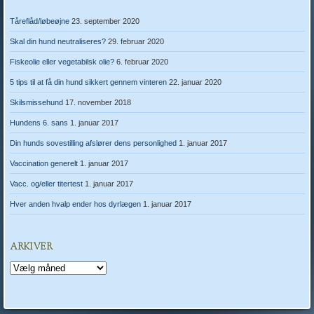
Tåreflåd/løbeøjne
23. september 2020
Skal din hund neutraliseres?
29. februar 2020
Fiskeolie eller vegetabilsk olie?
6. februar 2020
5 tips til at få din hund sikkert gennem vinteren
22. januar 2020
Skilsmissehund
17. november 2018
Hundens 6. sans
1. januar 2017
Din hunds sovestilling afslører dens personlighed
1. januar 2017
Vaccination generelt
1. januar 2017
Vacc. og/eller titertest
1. januar 2017
Hver anden hvalp ender hos dyrlægen
1. januar 2017
ARKIVER
Arkiver