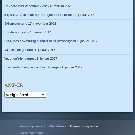
Fiskeolie eller vegetabilsk olie?
6. februar 2020
5 tips til at få din hund sikkert gennem vinteren
22. januar 2020
Skilsmissehund
17. november 2018
Hundens 6. sans
1. januar 2017
Din hunds sovestilling afslører dens personlighed
1. januar 2017
Vaccination generelt
1. januar 2017
Vacc. og/eller titertest
1. januar 2017
Hver anden hvalp ender hos dyrlægen
1. januar 2017
ARKIVER
Arkiver
Proudly powered by WordPress
|
Theme: Bouquet by
WordPress.com
.