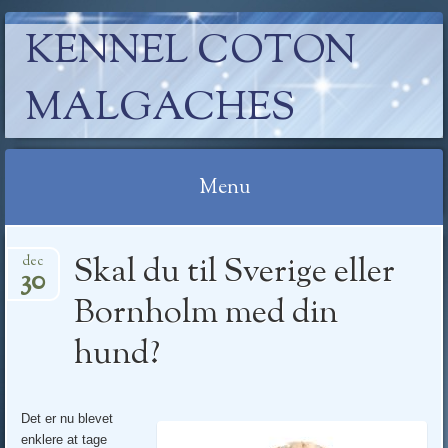
KENNEL COTON
MALGACHES
Menu
Skip
Skal du til Sverige eller
dec
to
30
content
Bornholm med din
hund?
Det er nu blevet
enklere at tage