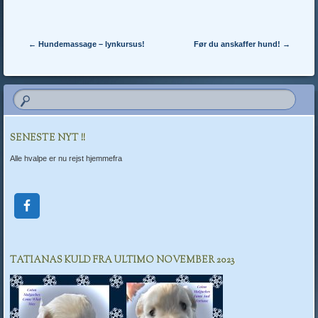
Post navigation
←
Hundemassage – lynkursus!
Før du anskaffer hund!
→
SENESTE NYT !!
Alle hvalpe er nu rejst hjemmefra
TATIANAS KULD FRA ULTIMO NOVEMBER 2023