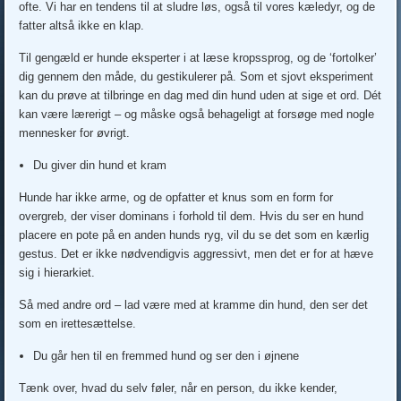
ofte. Vi har en tendens til at sludre løs, også til vores kæledyr, og de
fatter altså ikke en klap.
Til gengæld er hunde eksperter i at læse kropssprog, og de ‘fortolker’
dig gennem den måde, du gestikulerer på. Som et sjovt eksperiment
kan du prøve at tilbringe en dag med din hund uden at sige et ord. Dét
kan være lærerigt – og måske også behageligt at forsøge med nogle
mennesker for øvrigt.
Du giver din hund et kram
Hunde har ikke arme, og de opfatter et knus som en form for
overgreb, der viser dominans i forhold til dem. Hvis du ser en hund
placere en pote på en anden hunds ryg, vil du se det som en kærlig
gestus. Det er ikke nødvendigvis aggressivt, men det er for at hæve
sig i hierarkiet.
Så med andre ord – lad være med at kramme din hund, den ser det
som en irettesættelse.
Du går hen til en fremmed hund og ser den i øjnene
Tænk over, hvad du selv føler, når en person, du ikke kender,