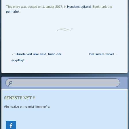
This entry was posted on 1. januar 2017, in
Hundens adfærd
. Bookmark the
permalink
.
Post navigation
←
Hunde ved ikke altid, hvad der
Det svære farvel
→
er giftigt
SENESTE NYT !!
Alle hvalpe er nu rejst hjemmefra