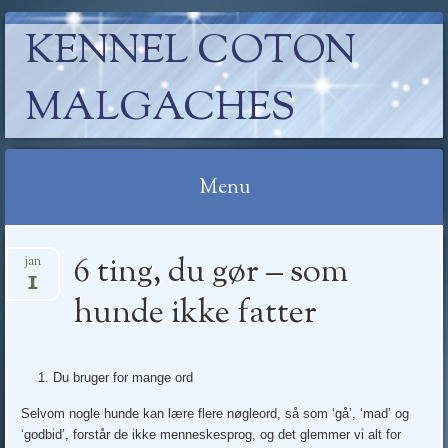
KENNEL COTON
MALGACHES
Menu
Skip
6 ting, du gør – som
jan
to
1
content
hunde ikke fatter
Du bruger for mange ord
Selvom nogle hunde kan lære flere nøgleord, så som ‘gå’, ‘mad’ og
‘godbid’, forstår de ikke menneskesprog, og det glemmer vi alt for