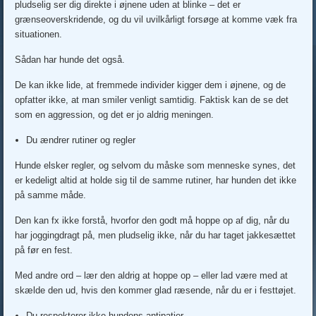
pludselig ser dig direkte i øjnene uden at blinke – det er
grænseoverskridende, og du vil uvilkårligt forsøge at komme væk fra
situationen.
Sådan har hunde det også.
De kan ikke lide, at fremmede individer kigger dem i øjnene, og de
opfatter ikke, at man smiler venligt samtidig. Faktisk kan de se det
som en aggression, og det er jo aldrig meningen.
Du ændrer rutiner og regler
Hunde elsker regler, og selvom du måske som menneske synes, det
er kedeligt altid at holde sig til de samme rutiner, har hunden det ikke
på samme måde.
Den kan fx ikke forstå, hvorfor den godt må hoppe op af dig, når du
har joggingdragt på, men pludselig ikke, når du har taget jakkesættet
på før en fest.
Med andre ord – lær den aldrig at hoppe op – eller lad være med at
skælde den ud, hvis den kommer glad ræsende, når du er i festtøjet.
Du respekterer ikke hundens antipatier